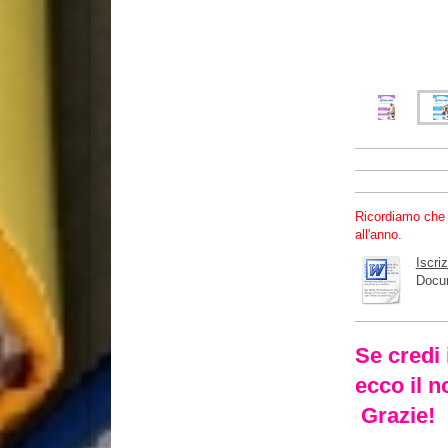
Ricordiamo che p
all'anno.
Iscri
Docum
Se credi 
ecco il 
Grazie!