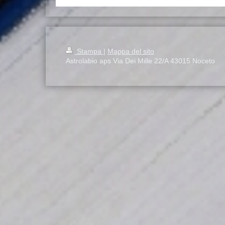
Stampa
|
Mappa del sito
Astrolabio aps Via Dei Mille 22/A 43015 Noceto